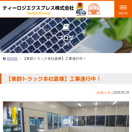
ブログ
blog
HOME
>
【東群トラック本社倉庫】工事進行中！
【東群トラック本社倉庫】工事進行中！
お知らせ
|
2020.05.29