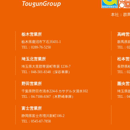
本社：群馬
栃木営業所
高崎営
栃木県鹿沼市下石川431-1
群馬県前
TEL：0289-76-5250
TEL：0
埼玉北営業所
松本営
埼玉県大里郡寄居町寄居 1236-7
長野県松
TEL：048-501-8348（深谷車庫）
TEL：02
野田営業所
圏央営
千葉県野田市清水224-6 カサデルタ清水102
埼玉県坂
TEL：04-7186-6367（木野崎車庫）
TEL：04
富士営業所
静岡県富士市増川新町106-2
TEL：0545-67-7858